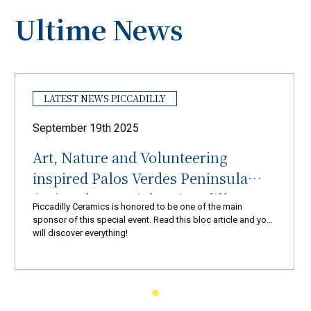
Ultime News
LATEST NEWS PICCADILLY
September 19th 2025
Art, Nature and Volunteering
inspired Palos Verdes Peninsula
(LA) and Ceramiche Piccadilly
Piccadilly Ceramics is honored to be one of the main
Amalfi Coast
sponsor of this special event. Read this bloc article and you
will discover everything!