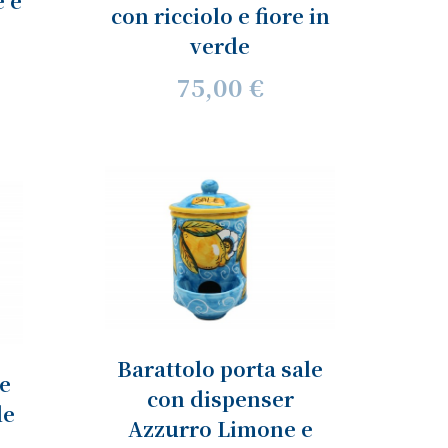
e e
con ricciolo e fiore in
verde
75,00 €
Barattolo porta sale
le
con dispenser
de
Azzurro Limone e