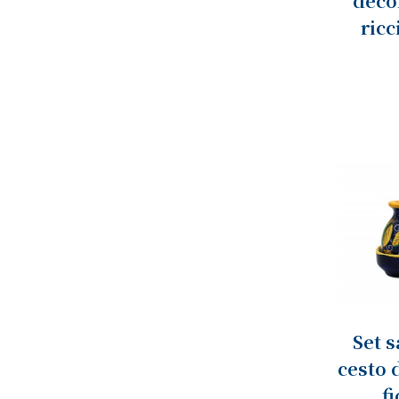
deco
ricc
Set s
cesto 
f