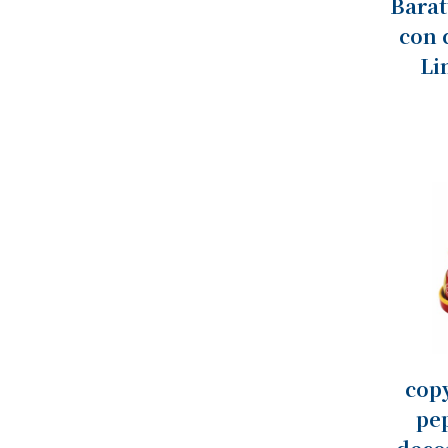
Barat
con 
Li
copy
pe