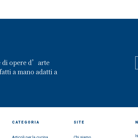
e di opere d’arte
atti a mano adatti a
CATEGORIA
SITE
I
Articoli per la cucina
Chi siamo