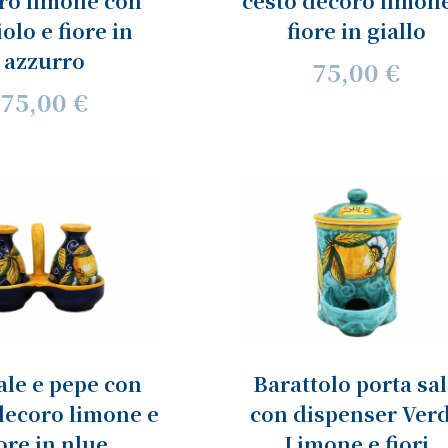
ro limone con
cesto decoro limon
iolo e fiore in
fiore in giallo
azzurro
75,00 €
75,00 €
ale e pepe con
Barattolo porta sa
decoro limone e
con dispenser Ver
iore in nlue
Limone e fiori