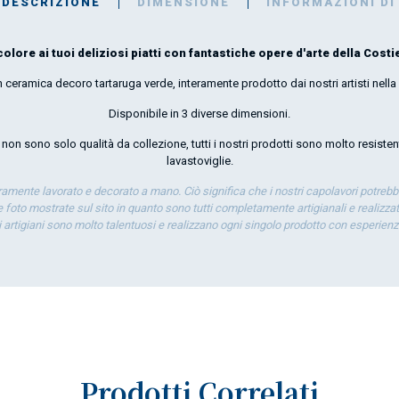
DESCRIZIONE
DIMENSIONE
INFORMAZIONI DI
colore ai tuoi deliziosi piatti con fantastiche opere d'arte della Costie
 ceramica decoro tartaruga verde, interamente prodotto dai nostri artisti nella
Disponibile in 3 diverse dimensioni.
i non sono solo qualità da collezione, tutti i nostri prodotti sono molto resisten
lavastoviglie
.
eramente lavorato e decorato a mano. Ciò significa che i nostri capolavori potrebb
 foto mostrate sul sito in quanto sono tutti completamente artigianali e realizzati
ti artigiani sono molto talentuosi e realizzano ogni singolo prodotto con esperien
Prodotti Correlati