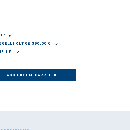
✔
IE:
✔
RELLI OLTRE 350,00 €:
✔
IBILE:
AGGIUNGI AL CARRELLO