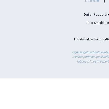
STORIA
Dai un tocco di 
Bolo Smerlato in
I nostri bellissimi oggett
Ogni singolo articolo è int
minima parte da quelli nelle
fabbrica. I nostri esper