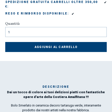
✔
SPEDIZIONE GRATUITA CARRELLI OLTRE 350,00
€:
✔
RESO E RIMBORSO DISPONIBILE:
Quantità
AGGIUNGI AL CARRELLO
DESCRIZIONE
Dai un tocco di colore ai tuoi deliziosi piatti con fantastiche
Mar
opere d'arte della Costiera Amalfitana !!!
1
Bolo Smerlato in ceramica decoro tartaruga verde, interamente
prodotto dai nostri artisti nella nostra fabbrica.
O