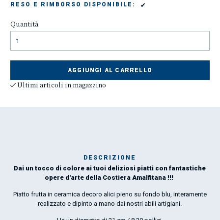
✔
RESO E RIMBORSO DISPONIBILE:
Quantità
AGGIUNGI AL CARRELLO
Ultimi articoli in magazzino
DESCRIZIONE
Dai un tocco di colore ai tuoi deliziosi piatti con fantastiche
Mar
opere d'arte della Costiera Amalfitana !!!
1
Piatto frutta in ceramica decoro alici pieno su fondo blu, interamente
realizzato e dipinto a mano dai nostri abili artigiani.
O