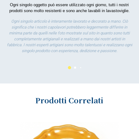
la 
Ogni singolo oggetto può essere utilizzato ogni giorno, tutti i nostri
prodotti sono molto resistenti e sono anche lavabili in lavastoviglie.
Ogni singolo articolo è interamente lavorato e decorato a mano. Ciò
significa che i nostri capolavori potrebbero leggermente differire in
minima parte da quelli nelle foto mostrate sul sito in quanto sono tutti
completamente artigianali e realizzati a mano dai nostri artisti in
fabbrica. I nostri esperti artigiani sono molto talentuosi e realizzano ogni
singolo prodotto con esperienza, dedizione e passione.
Prodotti Correlati