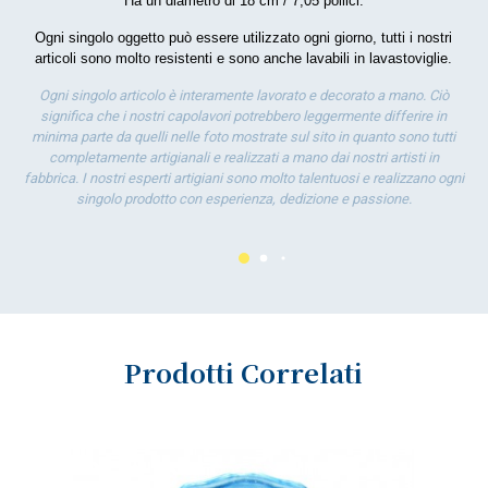
Ha un diametro di 18 cm / 7,05 pollici.
por
la 
Ogni singolo oggetto può essere utilizzato ogni giorno, tutti i nostri
articoli sono molto resistenti e sono anche lavabili in lavastoviglie.
Ogni singolo articolo è interamente lavorato e decorato a mano. Ciò
significa che i nostri capolavori potrebbero leggermente differire in
minima parte da quelli nelle foto mostrate sul sito in quanto sono tutti
completamente artigianali e realizzati a mano dai nostri artisti in
fabbrica. I nostri esperti artigiani sono molto talentuosi e realizzano ogni
singolo prodotto con esperienza, dedizione e passione.
Prodotti Correlati