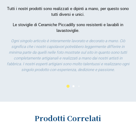
Tutti i nostri prodotti sono realizzati e dipinti a mano, per questo sono
por
tutti diversi e unici.
la 
Le stoviglie di Ceramiche Piccadilly sono resistenti e lavabili in
lavastoviglie.
Ogni singolo articolo è interamente lavorato e decorato a mano. Ciò
significa che i nostri capolavori potrebbero leggermente differire in
minima parte da quelli nelle foto mostrate sul sito in quanto sono tutti
completamente artigianali e realizzati a mano dai nostri artisti in
fabbrica. I nostri esperti artigiani sono molto talentuosi e realizzano ogni
singolo prodotto con esperienza, dedizione e passione.
Prodotti Correlati