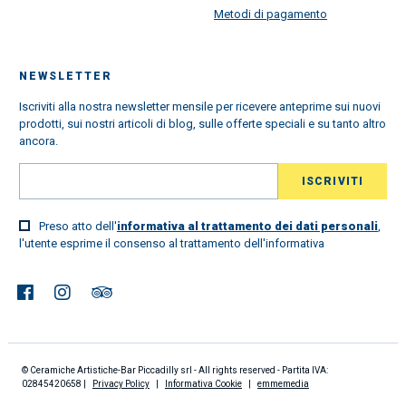
Metodi di pagamento
NEWSLETTER
Iscriviti alla nostra newsletter mensile per ricevere anteprime sui nuovi
prodotti, sui nostri articoli di blog, sulle offerte speciali e su tanto altro
ancora.
Preso atto dell'
informativa al trattamento dei dati personali
,
l'utente esprime il consenso al trattamento dell'informativa
© Ceramiche Artistiche-Bar Piccadilly srl - All rights reserved - Partita IVA:
02845420658 |
Privacy Policy
|
Informativa Cookie
|
emmemedia