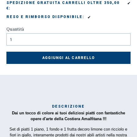
✔
SPEDIZIONE GRATUITA CARRELLI OLTRE 350,00
€:
✔
RESO E RIMBORSO DISPONIBILE:
Quantità
AGGIUNGI AL CARRELLO
DESCRIZIONE
Dai un tocco di colore ai tuoi deliziosi piatti con fantastiche
Mar
opere d'arte della Costiera Amalfitana !!!
1
Set di piatti 1 piano, 1 fondo e 1 frutta decoro limone con ricciolo e
fiori in giallo, interamente prodotti dai nostri abili artisti nella nostra
O