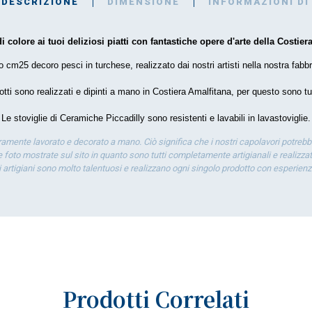
DESCRIZIONE
DIMENSIONE
INFORMAZIONI DI
i colore ai tuoi deliziosi piatti con fantastiche opere d'arte della Costiera
o cm25 decoro pesci in turchese, realizzato dai nostri artisti nella nostra fabbr
dotti sono realizzati e dipinti a mano in Costiera Amalfitana, per questo sono tut
Le stoviglie di Ceramiche Piccadilly sono resistenti e lavabili in lavastoviglie.
eramente lavorato e decorato a mano. Ciò significa che i nostri capolavori potrebb
 foto mostrate sul sito in quanto sono tutti completamente artigianali e realizzati
ti artigiani sono molto talentuosi e realizzano ogni singolo prodotto con esperien
Prodotti Correlati