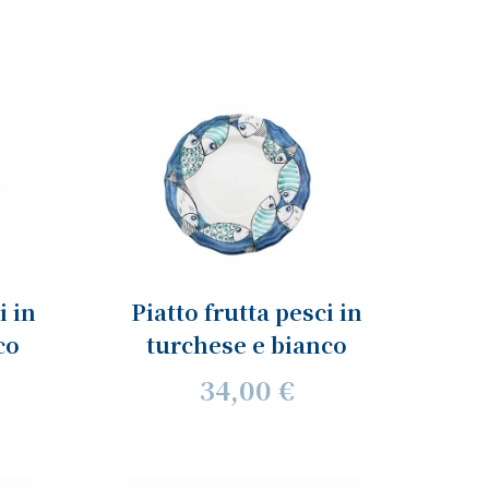
i in
Piatto frutta pesci in
co
turchese e bianco
34,00 €