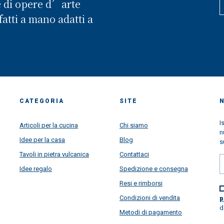
e di opere d’arte
atti a mano adatti a
CATEGORIA
SITE
I
Articoli per la cucina
Chi siamo
n
Idee per la casa
Blog
s
Tavoli in pietra vulcanica
Contattaci
Idee regalo
Spedizione e consegna
Resi e rimborsi
Condizioni di vendita
p
d
Metodi di pagamento