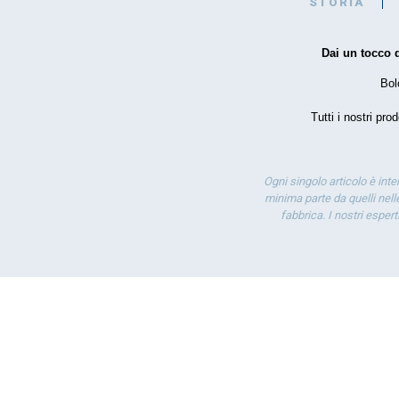
STORIA
Dai un tocco d
Bol
Tutti i nostri pro
Ogni singolo articolo è int
minima parte da quelli nelle
fabbrica. I nostri esper