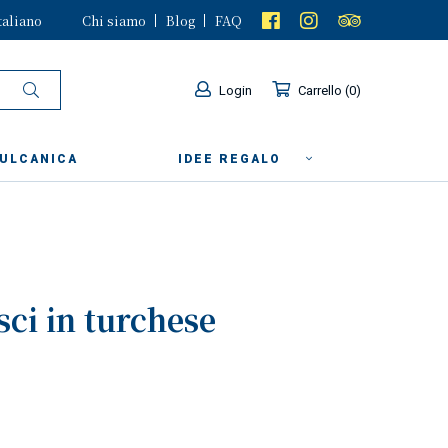
taliano
Chi siamo
Blog
FAQ
Login
Carrello
0
VULCANICA
IDEE REGALO
ci in turchese