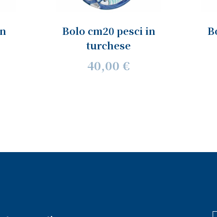
in
Bolo cm20 pesci in
B
turchese
40,00 €