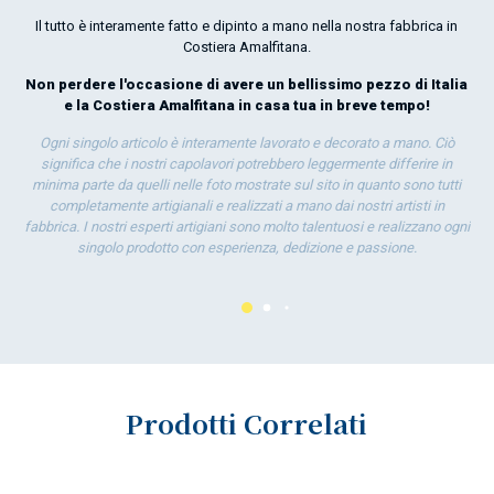
Il tutto è interamente fatto e dipinto a mano nella nostra fabbrica in
Costiera Amalfitana.
Non perdere l'occasione di avere un bellissimo pezzo di Italia
e la Costiera Amalfitana in casa tua in breve tempo!
Ogni singolo articolo è interamente lavorato e decorato a mano. Ciò
significa che i nostri capolavori potrebbero leggermente differire in
minima parte da quelli nelle foto mostrate sul sito in quanto sono tutti
completamente artigianali e realizzati a mano dai nostri artisti in
fabbrica. I nostri esperti artigiani sono molto talentuosi e realizzano ogni
singolo prodotto con esperienza, dedizione e passione.
Prodotti Correlati