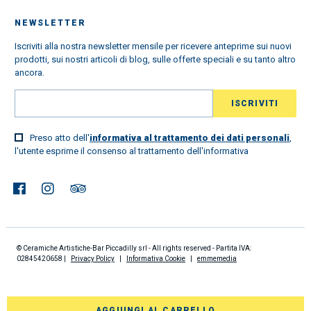
NEWSLETTER
Iscriviti alla nostra newsletter mensile per ricevere anteprime sui nuovi
prodotti, sui nostri articoli di blog, sulle offerte speciali e su tanto altro
ancora.
Preso atto dell'
informativa al trattamento dei dati personali
,
l'utente esprime il consenso al trattamento dell'informativa
© Ceramiche Artistiche-Bar Piccadilly srl - All rights reserved - Partita IVA:
02845420658 |
Privacy Policy
|
Informativa Cookie
|
emmemedia
AGGIUNGI AL CARRELLO