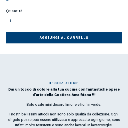
Quantità
AGGIUNGI AL CARRELLO
DESCRIZIONE
Dai un tocco di colore alla tua cucina con fantastiche opere
Mar
d'arte della Costiera Amalfitana !!!
1
Bolo ovale mini decoro limone e fiori in verde.
O
I nostri bellissimi articoli non sono solo qualità da collezione. Ogni
singolo pezzo può essere utilizzato e apprezzato ogni giorno, sono
por
infatti molto resistenti e sono anche lavabili in lavastoviglie.
la 