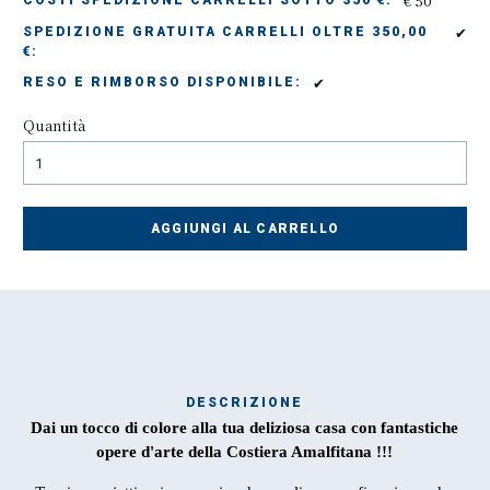
€ 50
COSTI SPEDIZIONE CARRELLI SOTTO 350 €:
✔
SPEDIZIONE GRATUITA CARRELLI OLTRE 350,00
€:
✔
RESO E RIMBORSO DISPONIBILE:
Quantità
AGGIUNGI AL CARRELLO
DESCRIZIONE
Mar
Dai un tocco di colore alla tua deliziosa casa con fantastiche
1
opere d'arte della Costiera Amalfitana !!!