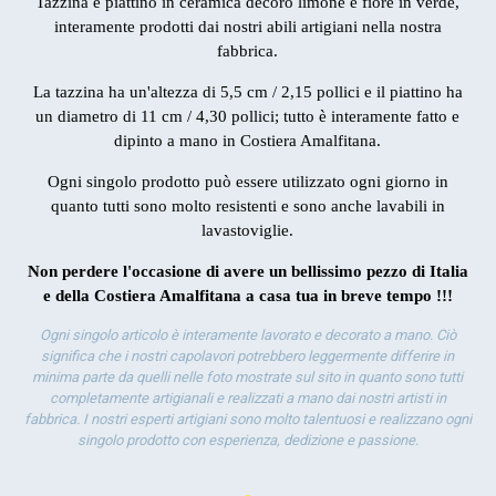
Tazzina e piattino in ceramica decoro limone e fiore in verde,
O
interamente prodotti dai nostri abili artigiani nella nostra
fabbrica.
por
la 
La tazzina ha un'altezza di 5,5 cm / 2,15 pollici e il piattino ha
un diametro di 11 cm / 4,30 pollici; tutto è interamente fatto e
dipinto a mano in Costiera Amalfitana.
Ogni singolo prodotto può essere utilizzato ogni giorno in
quanto tutti sono molto resistenti e sono anche lavabili in
lavastoviglie.
Non perdere l'occasione di avere un bellissimo pezzo di Italia
e della Costiera Amalfitana a casa tua in breve tempo !!!
Ogni singolo articolo è interamente lavorato e decorato a mano. Ciò
significa che i nostri capolavori potrebbero leggermente differire in
minima parte da quelli nelle foto mostrate sul sito in quanto sono tutti
completamente artigianali e realizzati a mano dai nostri artisti in
fabbrica. I nostri esperti artigiani sono molto talentuosi e realizzano ogni
singolo prodotto con esperienza, dedizione e passione.