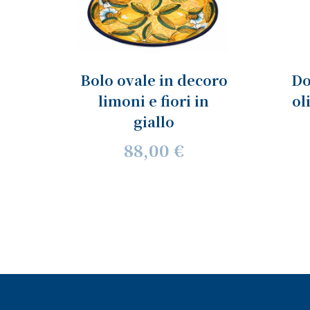
Bolo ovale in decoro
Do
limoni e fiori in
ol
giallo
88,00 €