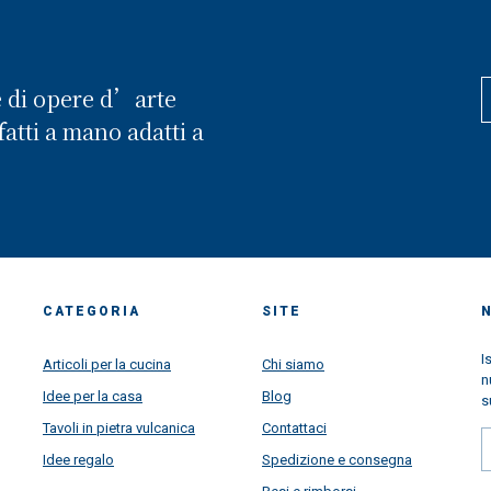
e di opere d’arte
atti a mano adatti a
CATEGORIA
SITE
I
Articoli per la cucina
Chi siamo
n
Idee per la casa
Blog
s
Tavoli in pietra vulcanica
Contattaci
Idee regalo
Spedizione e consegna