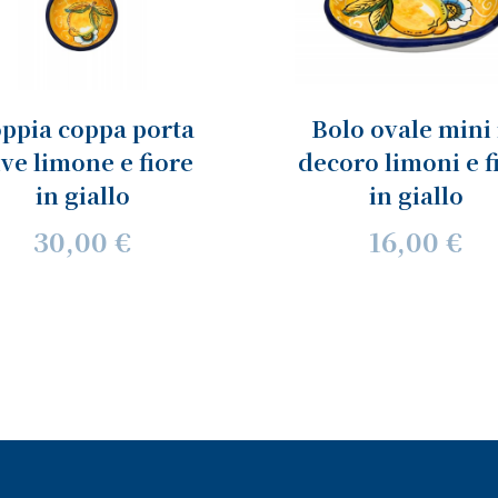
ppia coppa porta
Bolo ovale mini 
ive limone e fiore
decoro limoni e f
in giallo
in giallo
30,00 €
16,00 €