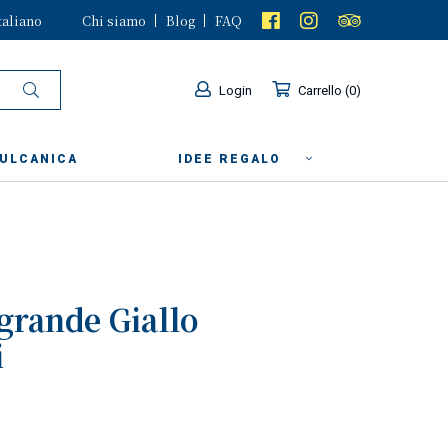
taliano
Chi siamo
Blog
FAQ
Login
Carrello
0
VULCANICA
IDEE REGALO
 grande Giallo
i