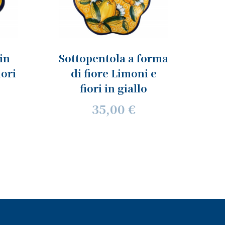
in
Sottopentola a forma
iori
di fiore Limoni e
fiori in giallo
35,00 €