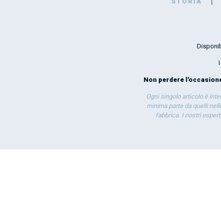
STORIA
Disponib
Non perdere l'occasione 
Ogni singolo articolo è int
minima parte da quelli nelle
fabbrica. I nostri esper