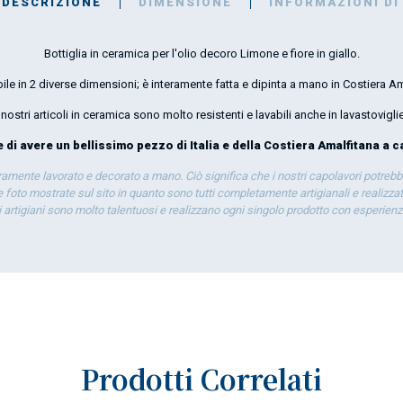
DESCRIZIONE
DIMENSIONE
INFORMAZIONI DI
Bottiglia in ceramica per l'olio decoro Limone e fiore in giallo.
ile in 2 diverse dimensioni; è interamente fatta e dipinta a mano in Costiera Am
I nostri articoli in ceramica sono molto resistenti e lavabili anche in lavastoviglie
di avere un bellissimo pezzo di Italia e della Costiera Amalfitana a ca
eramente lavorato e decorato a mano. Ciò significa che i nostri capolavori potrebb
 foto mostrate sul sito in quanto sono tutti completamente artigianali e realizzati
ti artigiani sono molto talentuosi e realizzano ogni singolo prodotto con esperien
Prodotti Correlati