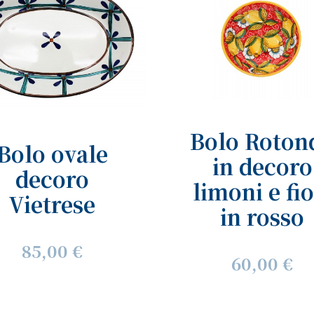
Bolo Roton
Bolo ovale
in decoro
decoro
limoni e fio
Vietrese
in rosso
85,00 €
60,00 €