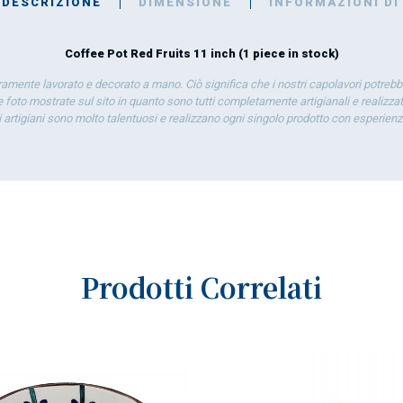
DESCRIZIONE
DIMENSIONE
INFORMAZIONI DI
Coffee Pot Red Fruits 11 inch (1 piece in stock)
eramente lavorato e decorato a mano. Ciò significa che i nostri capolavori potrebb
 foto mostrate sul sito in quanto sono tutti completamente artigianali e realizzati
ti artigiani sono molto talentuosi e realizzano ogni singolo prodotto con esperien
Prodotti Correlati