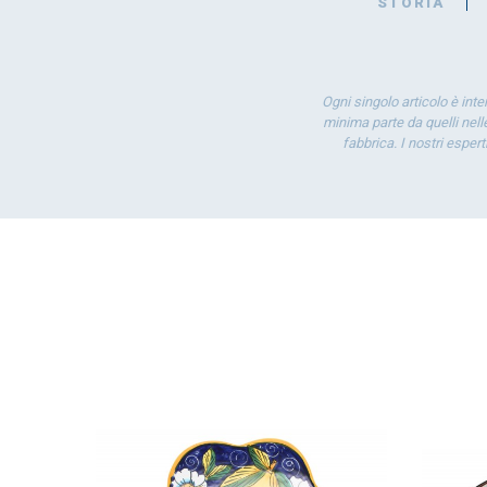
STORIA
Ogni singolo articolo è int
minima parte da quelli nelle
fabbrica. I nostri esper