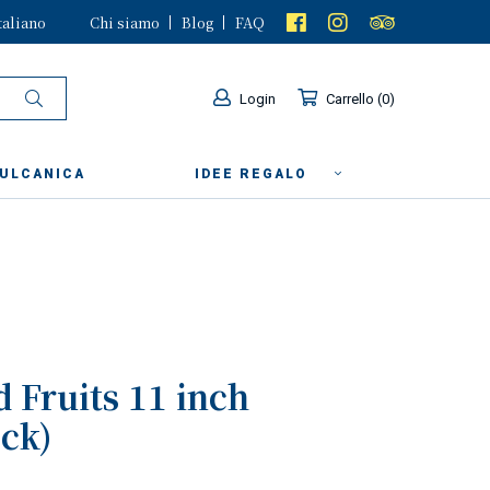
taliano
Chi siamo
Blog
FAQ
Login
Carrello
0
VULCANICA
IDEE REGALO
d Fruits 11 inch
ock)