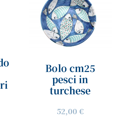
do
Bolo cm25
pesci in
ri
turchese
52,00 €