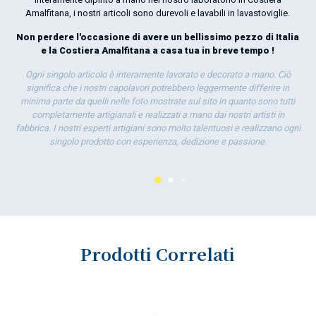
Amalfitana, i nostri articoli sono durevoli e lavabili in lavastoviglie.
Non perdere l'occasione di avere un bellissimo pezzo di Italia
st
e la Costiera Amalfitana a casa tua in breve tempo !
Ogni singolo articolo è interamente lavorato e decorato a mano. Ciò
significa che i nostri capolavori potrebbero leggermente differire in
minima parte da quelli nelle foto mostrate sul sito in quanto sono tutti
completamente artigianali e realizzati a mano dai nostri artisti in
fabbrica. I nostri esperti artigiani sono molto talentuosi e realizzano ogni
singolo prodotto con esperienza, dedizione e passione.
Prodotti Correlati