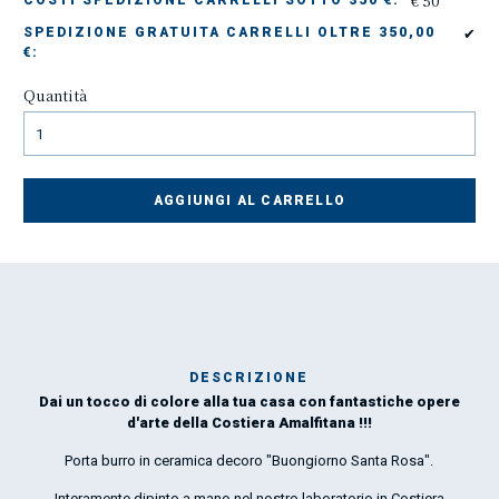
€ 50
COSTI SPEDIZIONE CARRELLI SOTTO 350 €:
✔
SPEDIZIONE GRATUITA CARRELLI OLTRE 350,00
€:
Quantità
AGGIUNGI AL CARRELLO
DESCRIZIONE
Dai un tocco di colore alla tua casa con fantastiche opere
M
d'arte della Costiera Amalfitana !!!
nel
Porta burro in ceramica decoro "Buongiorno Santa Rosa".
O
Interamente dipinto a mano nel nostro laboratorio in Costiera