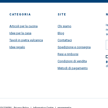
CATEGORIA
SITE
I
Articoli per la cucina
Chi siamo
n
Idee per la casa
Blog
s
Tavoli in pietra vulcanica
Contattaci
Idee regalo
Spedizione e consegna
Resi e rimborsi
Condizioni di vendita
p
d
Metodi di pagamento
2845420658 |
Privacy Policy
|
Informativa Cookie
|
emmemedia