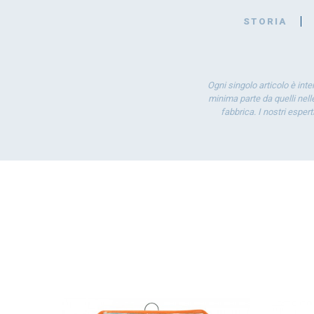
STORIA
Ogni singolo articolo è int
minima parte da quelli nelle
fabbrica. I nostri esper