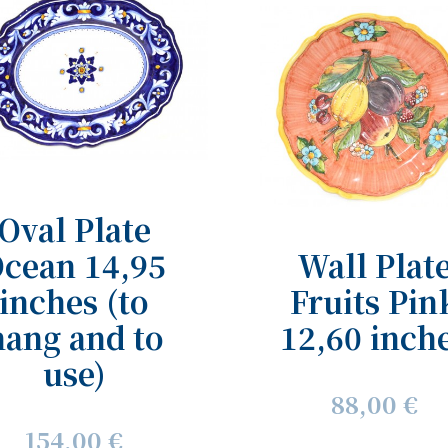
Oval Plate
cean 14,95
Wall Plat
inches (to
Fruits Pin
hang and to
12,60 inch
use)
88,00 €
154,00 €