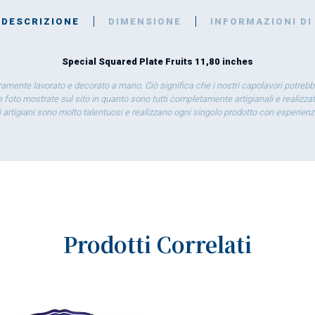
DESCRIZIONE
DIMENSIONE
INFORMAZIONI DI
Special Squared Plate Fruits 11,80 inches
eramente lavorato e decorato a mano. Ciò significa che i nostri capolavori potrebb
 foto mostrate sul sito in quanto sono tutti completamente artigianali e realizzati
ti artigiani sono molto talentuosi e realizzano ogni singolo prodotto con esperien
Prodotti Correlati