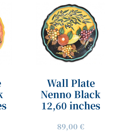
e
Wall Plate
k
Nenno Black
es
12,60 inches
89,00 €