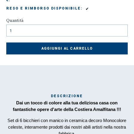
€:
✔
RESO E RIMBORSO DISPONIBILE:
Quantità
AGGIUNGI AL CARRELLO
DESCRIZIONE
Mar
Dai un tocco di colore alla tua deliziosa casa con
1
fantastiche opere d'arte della Costiera Amalfitana !!!
Set di 6 bicchieri con manico in ceramica decoro Monocolore
O
celeste, interamente prodotti dai nostri abili artisti nella nostra
fabbrica.