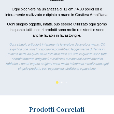
por
la 
Ogni bicchiere ha un'altezza di 11 cm / 4,30 pollici ed è
interamente realizzato e dipinto a mano in Costiera Amalfitana.
Ogni singolo oggetto, infatti, può essere utilizzato ogni giorno
in quanto tutti i nostri prodotti sono molto resistenti e sono
anche lavabili in lavastoviglie.
Ogni singolo articolo è interamente lavorato e decorato a mano. Ciò
significa che i nostri capolavori potrebbero leggermente differire in
minima parte da quelli nelle foto mostrate sul sito in quanto sono tutti
completamente artigianali e realizzati a mano dai nostri artisti in
fabbrica. I nostri esperti artigiani sono molto talentuosi e realizzano ogni
singolo prodotto con esperienza, dedizione e passione.
Prodotti Correlati