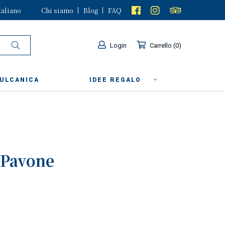
taliano
Chi siamo
Blog
FAQ
Login
Carrello
0
VULCANICA
IDEE REGALO
o Pavone