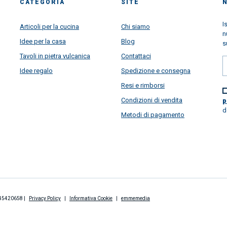
CATEGORIA
SITE
I
Articoli per la cucina
Chi siamo
n
Idee per la casa
Blog
s
Tavoli in pietra vulcanica
Contattaci
Idee regalo
Spedizione e consegna
Resi e rimborsi
Condizioni di vendita
p
d
Metodi di pagamento
2845420658 |
Privacy Policy
|
Informativa Cookie
|
emmemedia