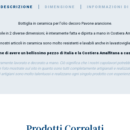
DESCRIZIONE
DIMENSIONE
INFORMAZIONI DI
Bottiglia in ceramica per l'olio decoro Pavone arancione.
ile in 2 diverse dimensioni; è interamente fatta e dipinta a mano in Costiera Am
I nostri articoli in ceramica sono molto resistenti e lavabili anche in lavastoviglie
 di avere un bellissimo pezzo di Italia e la Costiera Amalfitana a cas
eramente lavorato e decorato a mano. Ciò significa che i nostri capolavori potrebb
 foto mostrate sul sito in quanto sono tutti completamente artigianali e realizzati
ti artigiani sono molto talentuosi e realizzano ogni singolo prodotto con esperien
Prodotti Correlati