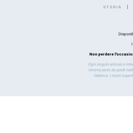
STORIA
Disponib
Non perdere l'occasione
Ogni singolo articolo è int
minima parte da quelli nelle
fabbrica. I nostri esper