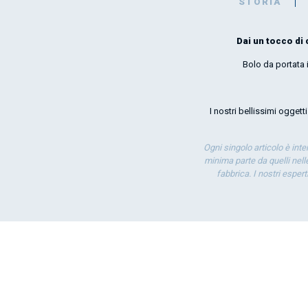
STORIA
Dai un tocco di 
Bolo da portata 
I nostri bellissimi oggett
Ogni singolo articolo è int
minima parte da quelli nelle
fabbrica. I nostri esper