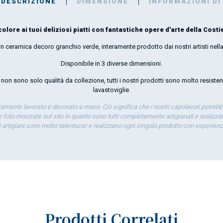
DESCRIZIONE
DIMENSIONE
INFORMAZIONI DI
colore ai tuoi deliziosi piatti con fantastiche opere d'arte della Costie
in ceramica decoro granchio verde, interamente prodotto dai nostri artisti nella
Disponibile in 3 diverse dimensioni.
i non sono solo qualità da collezione, tutti i nostri prodotti sono molto resisten
lavastoviglie
.
eramente lavorato e decorato a mano. Ciò significa che i nostri capolavori potrebb
 foto mostrate sul sito in quanto sono tutti completamente artigianali e realizzati
ti artigiani sono molto talentuosi e realizzano ogni singolo prodotto con esperien
Prodotti Correlati