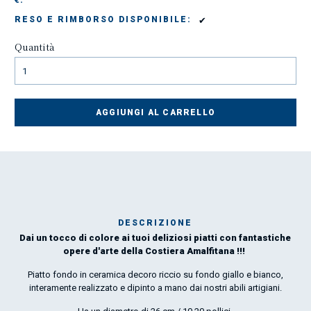
€:
✔
RESO E RIMBORSO DISPONIBILE:
Quantità
AGGIUNGI AL CARRELLO
DESCRIZIONE
Dai un tocco di colore ai tuoi deliziosi piatti con fantastiche
Mar
opere d'arte della Costiera Amalfitana !!!
1
Piatto fondo in ceramica decoro riccio su fondo giallo e bianco,
interamente realizzato e dipinto a mano dai nostri abili artigiani.
O