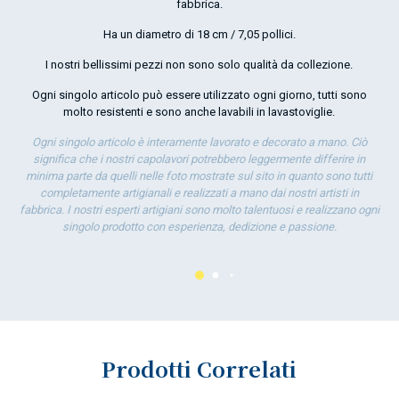
fabbrica.
por
Ha un diametro di 18 cm / 7,05 pollici.
la 
I nostri bellissimi pezzi non sono solo qualità da collezione.
Ogni singolo articolo può essere utilizzato ogni giorno, tutti sono
molto resistenti e sono anche lavabili in lavastoviglie.
Ogni singolo articolo è interamente lavorato e decorato a mano. Ciò
significa che i nostri capolavori potrebbero leggermente differire in
minima parte da quelli nelle foto mostrate sul sito in quanto sono tutti
completamente artigianali e realizzati a mano dai nostri artisti in
fabbrica. I nostri esperti artigiani sono molto talentuosi e realizzano ogni
singolo prodotto con esperienza, dedizione e passione.
Prodotti Correlati