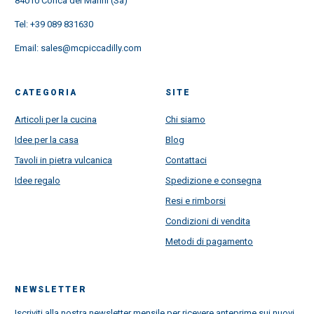
84010 Conca dei Marini (Sa)
Tel:
+39 089 831630
Email:
sales@mcpiccadilly.com
CATEGORIA
SITE
Articoli per la cucina
Chi siamo
Idee per la casa
Blog
Tavoli in pietra vulcanica
Contattaci
Idee regalo
Spedizione e consegna
Resi e rimborsi
Condizioni di vendita
Metodi di pagamento
NEWSLETTER
Iscriviti alla nostra newsletter mensile per ricevere anteprime sui nuovi