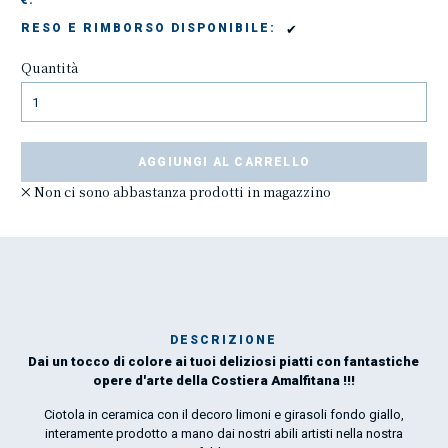
€:
✔
RESO E RIMBORSO DISPONIBILE:
Quantità
AGGIUNGI AL CARRELLO
Non ci sono abbastanza prodotti in magazzino
DESCRIZIONE
Dai un tocco di colore ai tuoi deliziosi piatti con fantastiche
Mar
opere d'arte della Costiera Amalfitana !!!
1
Ciotola in ceramica con il decoro limoni e girasoli fondo giallo,
interamente prodotto a mano dai nostri abili artisti nella nostra
O