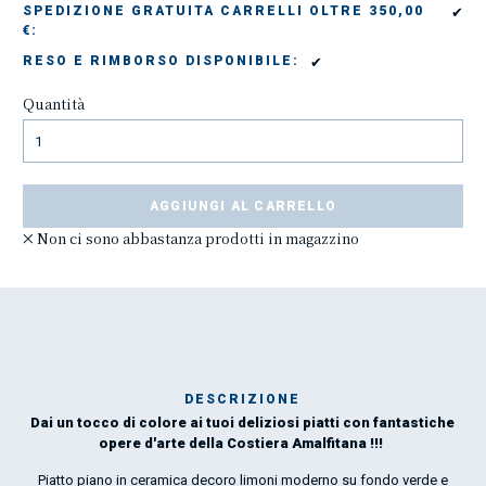
✔
SPEDIZIONE GRATUITA CARRELLI OLTRE 350,00
€:
✔
RESO E RIMBORSO DISPONIBILE:
Quantità
AGGIUNGI AL CARRELLO
Non ci sono abbastanza prodotti in magazzino
DESCRIZIONE
Dai un tocco di colore ai tuoi deliziosi piatti con fantastiche
Mar
opere d'arte della Costiera Amalfitana !!!
1
Piatto piano in ceramica decoro limoni moderno su fondo verde e