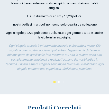
bianco, interamente realizzato e dipinto a mano dai nostri abili
O
artigiani.
por
Ha un diametro di 26 cm / 10,20 pollici.
la 
I nostri bellissimi articoli non sono solo qualità da collezione.
Ogni singolo pezzo può essere utilizzato ogni giorno e tutto è anche
lavabile in lavastoviglie.
Ogni singolo articolo è interamente lavorato e decorato a mano. Ciò
significa che i nostri capolavori potrebbero leggermente differire in
minima parte da quelli nelle foto mostrate sul sito in quanto sono tutti
completamente artigianali e realizzati a mano dai nostri artisti in
fabbrica. I nostri esperti artigiani sono molto talentuosi e realizzano ogni
singolo prodotto con esperienza, dedizione e passione.
Prodotti Correlati