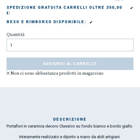
✔
SPEDIZIONE GRATUITA CARRELLI OLTRE 350,00
€:
✔
RESO E RIMBORSO DISPONIBILE:
Quantità
AGGIUNGI AL CARRELLO
Non ci sono abbastanza prodotti in magazzino
DESCRIZIONE
Portafiori in ceramica decoro Classico su fondo bianco e bordo giallo.
rea
Interamente realizzato e dipinto a mano da abili artigiani.