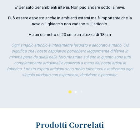
E' pensato per ambienti interni. Non può andare sotto la neve.
Può essere esposto anche in ambienti esterni ma è importante che la
neve o il ghiaccio non vadano sull'articolo.
Ha un diametro di 20 cm e un'altezza di 18 cm
Ogni singolo articolo è interamente lavorato e decorato a mano. Ciò
significa che i nostri capolavori potrebbero leggermente differire in
minima parte da quelli nelle foto mostrate sul sito in quanto sono tutti
completamente artigianali e realizzati a mano dai nostri artisti in
fabbrica. I nostri esperti artigiani sono molto talentuosi e realizzano ogni
singolo prodotto con esperienza, dedizione e passione.
Prodotti Correlati