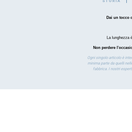
STORIA
Dai un tocco d
La lunghezza è 
Non perdere l'occasio
Ogni singolo articolo è int
minima parte da quelli nelle
fabbrica. I nostri esper