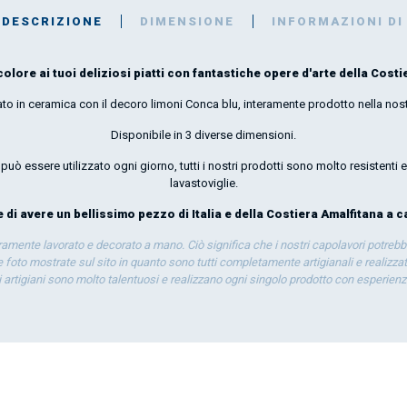
DESCRIZIONE
DIMENSIONE
INFORMAZIONI DI
colore ai tuoi deliziosi piatti con fantastiche opere d'arte della Costie
to in ceramica con il decoro limoni Conca blu, interamente prodotto nella nost
Disponibile in 3 diverse dimensioni.
uò essere utilizzato ogni giorno, tutti i nostri prodotti sono molto resistenti e
lavastoviglie.
di avere un bellissimo pezzo di Italia e della Costiera Amalfitana a ca
eramente lavorato e decorato a mano. Ciò significa che i nostri capolavori potrebb
 foto mostrate sul sito in quanto sono tutti completamente artigianali e realizzati
ti artigiani sono molto talentuosi e realizzano ogni singolo prodotto con esperien