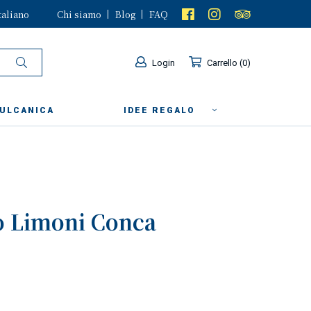
taliano
Chi siamo
Blog
FAQ
Login
Carrello
0
VULCANICA
IDEE REGALO
o Limoni Conca