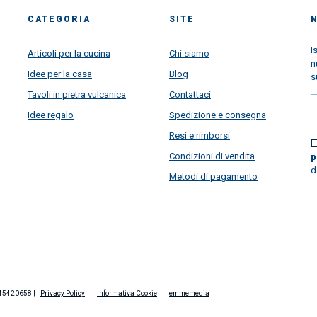
CATEGORIA
SITE
I
Articoli per la cucina
Chi siamo
n
Idee per la casa
Blog
s
Tavoli in pietra vulcanica
Contattaci
Idee regalo
Spedizione e consegna
Resi e rimborsi
Condizioni di vendita
p
d
Metodi di pagamento
2845420658 |
Privacy Policy
|
Informativa Cookie
|
emmemedia