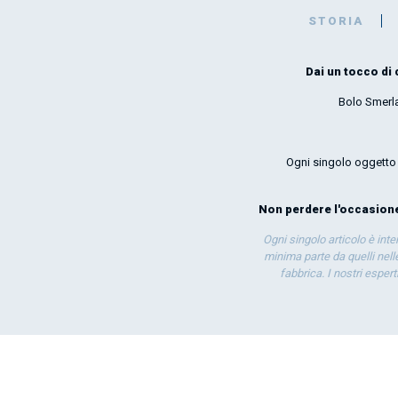
STORIA
Dai un tocco di 
Bolo Smerla
Ogni singolo oggetto p
Non perdere l'occasione 
Ogni singolo articolo è int
minima parte da quelli nelle
fabbrica. I nostri esper