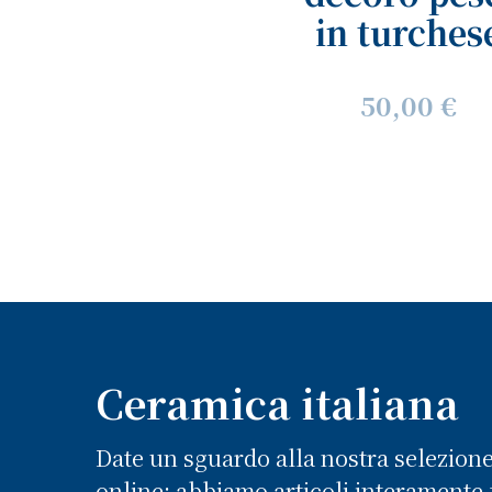
in turches
50,00 €
Ceramica italiana
Date un sguardo alla nostra selezion
online: abbiamo articoli interamente f