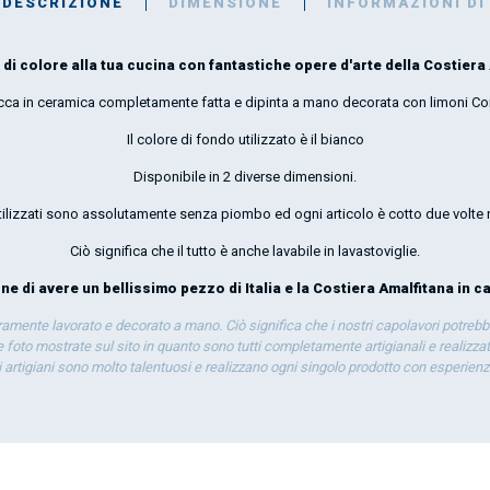
DESCRIZIONE
DIMENSIONE
INFORMAZIONI DI
di colore alla tua cucina con fantastiche opere d'arte della Costiera 
cca in ceramica completamente fatta e dipinta a mano decorata con limoni Co
Il colore di fondo utilizzato è il bianco
Disponibile in 2 diverse dimensioni.
utilizzati sono assolutamente senza piombo ed ogni articolo è cotto due volte 
Ciò significa che il tutto è anche lavabile in lavastoviglie.
e di avere un bellissimo pezzo di Italia e la Costiera Amalfitana in c
eramente lavorato e decorato a mano. Ciò significa che i nostri capolavori potrebb
 foto mostrate sul sito in quanto sono tutti completamente artigianali e realizzati
ti artigiani sono molto talentuosi e realizzano ogni singolo prodotto con esperien