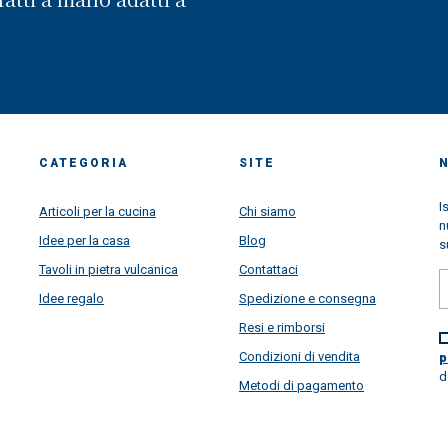
CATEGORIA
SITE
I
Articoli per la cucina
Chi siamo
n
Idee per la casa
Blog
s
Tavoli in pietra vulcanica
Contattaci
Idee regalo
Spedizione e consegna
Resi e rimborsi
Condizioni di vendita
p
d
Metodi di pagamento