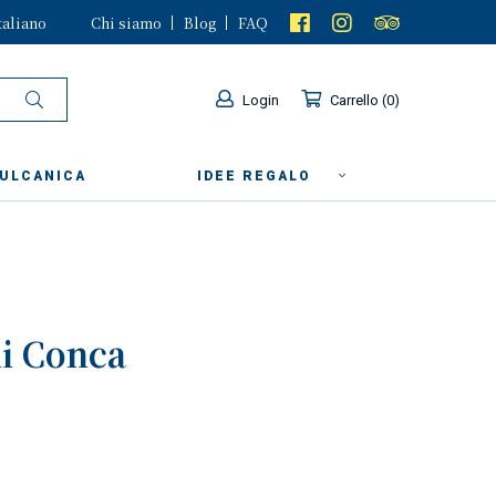
taliano
Chi siamo
Blog
FAQ
Login
Carrello
0
VULCANICA
IDEE REGALO
i Conca