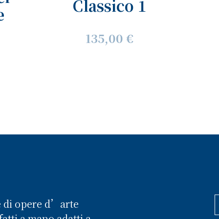
Classico 1
e
135,00 €
e di opere d’arte
atti a mano adatti a