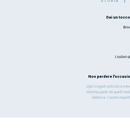
STORIA
Dai un tocco 
Bro
I colori 
Non perdere l'occasion
Ogni singolo articolo è int
minima parte da quelli nelle
fabbrica. I nostri esper