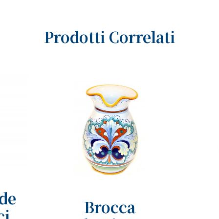
Prodotti Correlati
de
Brocca
ci