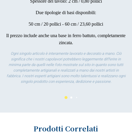
Spessore del tavolo: 2 cm / 0,80 pollici
Due tipologie di basi disponibili:
50 cm / 20 pollici - 60 cm / 23,60 pollici
Il prezzo include anche una base in ferro battuto, completamente
zincata.
Ogni singolo articolo è interamente lavorato e decorato a mano. Ciò
significa che i nostri capolavori potrebbero leggermente differire in
minima parte da quelli nelle foto mostrate sul sito in quanto sono tutti
completamente artigianali e realizzati a mano dai nostri artisti in
fabbrica. I nostri esperti artigiani sono molto talentuosi e realizzano ogni
singolo prodotto con esperienza, dedizione e passione.
Prodotti Correlati