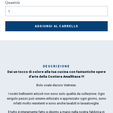
Quantità
AGGIUNGI AL CARRELLO
DESCRIZIONE
Dai un tocco di colore alla tua cucina con fantastiche opere
Mar
d'arte della Costiera Amalfitana !!!
1
Bolo ovale decoro Vietrese.
O
I nostri bellissimi articoli non sono solo qualità da collezione. Ogni
singolo pezzo può essere utilizzato e apprezzato ogni giorno, sono
por
infatti molto resistenti e sono anche lavabili in lavastoviglie.
la 
Il tutto è interamente fatto e dipinto a mano nella nostra fabbrica in