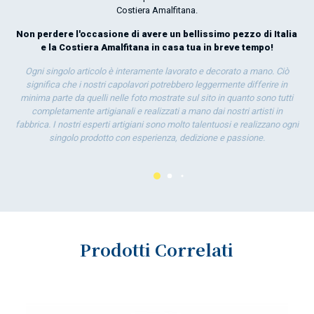
Costiera Amalfitana.
Non perdere l'occasione di avere un bellissimo pezzo di Italia
e la Costiera Amalfitana in casa tua in breve tempo!
Ogni singolo articolo è interamente lavorato e decorato a mano. Ciò
significa che i nostri capolavori potrebbero leggermente differire in
minima parte da quelli nelle foto mostrate sul sito in quanto sono tutti
completamente artigianali e realizzati a mano dai nostri artisti in
fabbrica. I nostri esperti artigiani sono molto talentuosi e realizzano ogni
singolo prodotto con esperienza, dedizione e passione.
Prodotti Correlati