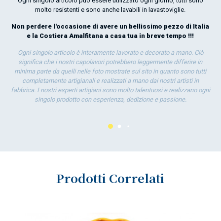
Ogni singolo articolo può essere utilizzato ogni giorno, tutti sono
por
molto resistenti e sono anche lavabili in lavastoviglie.
la 
Non perdere l'occasione di avere un bellissimo pezzo di Italia
e la Costiera Amalfitana a casa tua in breve tempo !!!
Ogni singolo articolo è interamente lavorato e decorato a mano. Ciò
significa che i nostri capolavori potrebbero leggermente differire in
minima parte da quelli nelle foto mostrate sul sito in quanto sono tutti
completamente artigianali e realizzati a mano dai nostri artisti in
fabbrica. I nostri esperti artigiani sono molto talentuosi e realizzano ogni
singolo prodotto con esperienza, dedizione e passione.
Prodotti Correlati