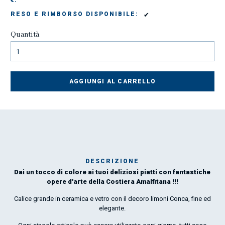
€:
✔
RESO E RIMBORSO DISPONIBILE:
Quantità
AGGIUNGI AL CARRELLO
DESCRIZIONE
Dai un tocco di colore ai tuoi deliziosi piatti con fantastiche
Mar
opere d'arte della Costiera Amalfitana !!!
1
Calice grande in ceramica e vetro con il decoro limoni Conca, fine ed
elegante.
O