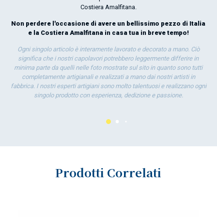
Costiera Amalfitana.
Non perdere l'occasione di avere un bellissimo pezzo di Italia
e la Costiera Amalfitana in casa tua in breve tempo!
Ogni singolo articolo è interamente lavorato e decorato a mano. Ciò
significa che i nostri capolavori potrebbero leggermente differire in
minima parte da quelli nelle foto mostrate sul sito in quanto sono tutti
completamente artigianali e realizzati a mano dai nostri artisti in
fabbrica. I nostri esperti artigiani sono molto talentuosi e realizzano ogni
singolo prodotto con esperienza, dedizione e passione.
Prodotti Correlati