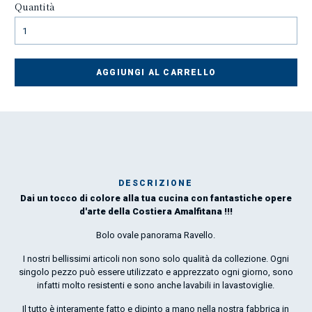
Quantità
AGGIUNGI AL CARRELLO
DESCRIZIONE
Dai un tocco di colore alla tua cucina con fantastiche opere
Mar
d'arte della Costiera Amalfitana !!!
1
Bolo ovale panorama Ravello.
O
I nostri bellissimi articoli non sono solo qualità da collezione. Ogni
singolo pezzo può essere utilizzato e apprezzato ogni giorno, sono
por
infatti molto resistenti e sono anche lavabili in lavastoviglie.
la 
Il tutto è interamente fatto e dipinto a mano nella nostra fabbrica in