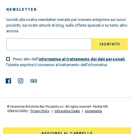
NEWSLETTER
Iscriviti alla nostra newsletter mensile per ricevere anteprime sui nuovi
prodotti, sui nostri articoli di blog, sulle offerte speciali e su tanto altro
ancora.
Preso atto dell'
informativa al trattamento dei dati personali
,
l'utente esprime il consenso al trattamento dell'informativa
© Ceramiche Artistiche-Bar Piccadilly srl - All rights reserved - Partita IVA:
02845420658 |
Privacy Policy
|
Informativa Cookie
|
emmemedia
AGGIUNGI AL CARRELLO