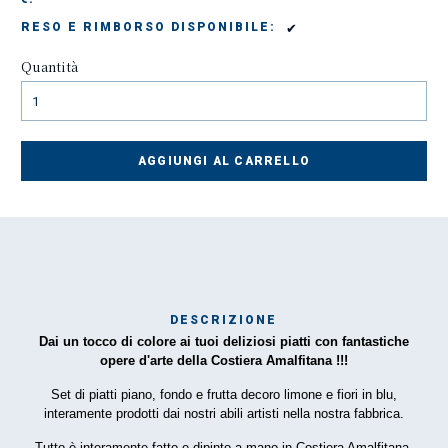
✔
RESO E RIMBORSO DISPONIBILE:
Quantità
AGGIUNGI AL CARRELLO
DESCRIZIONE
Dai un tocco di colore ai tuoi deliziosi piatti con fantastiche
Mar
opere d'arte della Costiera Amalfitana !!!
1
Set di piatti piano, fondo e frutta decoro limone e fiori in blu,
interamente prodotti dai nostri abili artisti nella nostra fabbrica.
O
Tutto è interamente fatto e dipinto a mano in Costiera Amalfitana.