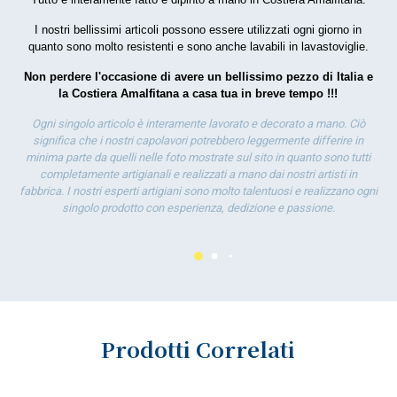
por
la 
I nostri bellissimi articoli possono essere utilizzati ogni giorno in
quanto sono molto resistenti e sono anche lavabili in lavastoviglie.
Non perdere l'occasione di avere un bellissimo pezzo di Italia e
la Costiera Amalfitana a casa tua in breve tempo !!!
Ogni singolo articolo è interamente lavorato e decorato a mano. Ciò
significa che i nostri capolavori potrebbero leggermente differire in
minima parte da quelli nelle foto mostrate sul sito in quanto sono tutti
completamente artigianali e realizzati a mano dai nostri artisti in
fabbrica. I nostri esperti artigiani sono molto talentuosi e realizzano ogni
singolo prodotto con esperienza, dedizione e passione.
Prodotti Correlati