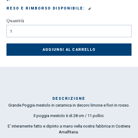
✔
RESO E RIMBORSO DISPONIBILE:
Quantità
AGGIUNGI AL CARRELLO
DESCRIZIONE
Grande Poggia mestolo in ceramica in decoro limone e fiori in rosso.
Mar
1
Il poggia mestolo è di 28 cm / 11 pollici.
E' interamente fatto e dipinto a mano nella nostra fabbrica in Costiera
O
Amalfitana.