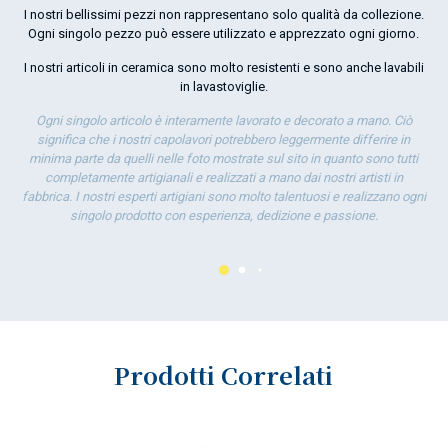
por
I nostri bellissimi pezzi non rappresentano solo qualità da collezione.
la 
Ogni singolo pezzo può essere utilizzato e apprezzato ogni giorno.
I nostri articoli in ceramica sono molto resistenti e sono anche lavabili
in lavastoviglie.
Ogni singolo articolo è interamente lavorato e decorato a mano. Ciò
significa che i nostri capolavori potrebbero leggermente differire in
minima parte da quelli nelle foto mostrate sul sito in quanto sono tutti
completamente artigianali e realizzati a mano dai nostri artisti in
fabbrica. I nostri esperti artigiani sono molto talentuosi e realizzano ogni
singolo prodotto con esperienza, dedizione e passione.
Prodotti Correlati