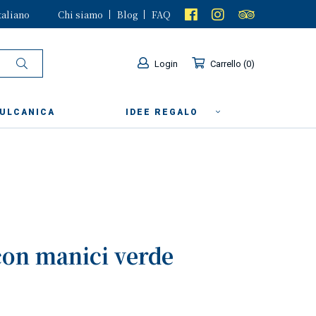
taliano
Chi siamo
Blog
FAQ
Login
Carrello
0
VULCANICA
IDEE REGALO
con manici verde