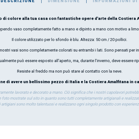
DESCRIZIONE
DIMENSIONE
INFORMAZIONI DI
 di colore alla tua casa con fantastiche opere d'arte della Costiera A
upendo vaso completamente fatto a mano e dipinto a mano con motivo a limo
Il colore utilizzato per lo sfondo è blu. Altezza: 50 cm / 20 pollici.
 i nostri vasi sono completamente colorati su entrambi i lati. Sono pensati per in
ualmente può essere esposto all'aperto, ma, durante l'inverno, deve essere rip
Resiste al freddo ma non può stare al contatto con la neve.
e di avere un bellissimo pezzo di Italia e la Costiera Amalfitana in c
eramente lavorato e decorato a mano. Ciò significa che i nostri capolavori potrebb
 foto mostrate sul sito in quanto sono tutti completamente artigianali e realizzati
ti artigiani sono molto talentuosi e realizzano ogni singolo prodotto con esperien