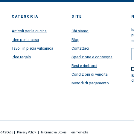
CATEGORIA
SITE
I
Articoli per la cucina
Chi siamo
n
Idee per la casa
Blog
s
Tavoli in pietra vulcanica
Contattaci
Idee regalo
Spedizione e consegna
Resi e rimborsi
Condizioni di vendita
p
d
Metodi di pagamento
2845420658 |
Privacy Policy
|
Informativa Cookie
|
emmemedia