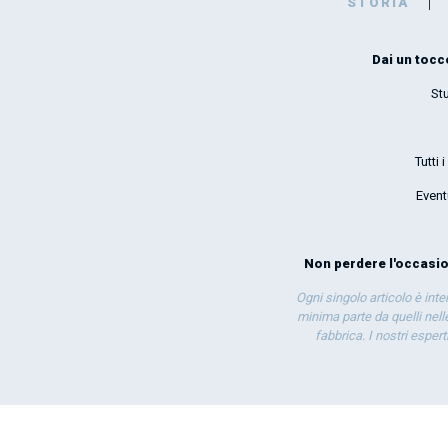
STORIA
Dai un tocco
St
Tutti
Event
Non perdere l'occasion
Ogni singolo articolo è int
minima parte da quelli nelle
fabbrica. I nostri esper