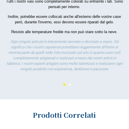
Tutti i nostri vasi sono completamente colorati su entrambi i lati. Sono
por
pensati per interno.
la 
Inoltre, potrebbe essere collocati anche all'esterno delle vostre case
però, durante l'inverno, essi devono essere riparati dal gelo.
Resiste alle temperature fredde ma non può stare sotto la neve.
Ogni singolo articolo è interamente lavorato e decorato a mano. Ciò
significa che i nostri capolavori potrebbero leggermente differire in
minima parte da quelli nelle foto mostrate sul sito in quanto sono tutti
completamente artigianali e realizzati a mano dai nostri artisti in
fabbrica. I nostri esperti artigiani sono molto talentuosi e realizzano ogni
singolo prodotto con esperienza, dedizione e passione.
Prodotti Correlati