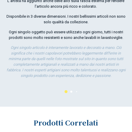
L'artista ha aggiunto anche delle alici sulla fascia esterna per rendere
l'articolo ancora più ricco e colorato.
O
Disponibile in 3 diverse dimensioni. I nostri bellissimi articoli non sono
por
solo qualità da collezione.
la 
Ogni singolo oggetto può essere utilizzato ogni giorno, tutti i nostri
prodotti sono molto resistenti e sono anche lavabili in lavastoviglie.
Ogni singolo articolo è interamente lavorato e decorato a mano. Ciò
significa che i nostri capolavori potrebbero leggermente differire in
minima parte da quelli nelle foto mostrate sul sito in quanto sono tutti
completamente artigianali e realizzati a mano dai nostri artisti in
fabbrica. I nostri esperti artigiani sono molto talentuosi e realizzano ogni
singolo prodotto con esperienza, dedizione e passione.
Prodotti Correlati