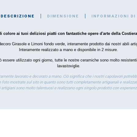
DESCRIZIONE
DIMENSIONE
INFORMAZIONI DI
i colore ai tuoi deliziosi piatti con fantastiche opere d'arte della Costiera
ecoro Girasole e Limoni fondo verde, interamente prodotto dai nostri abili artig
Interamente realizzato a mano e disponibile in 2 misure.
 essere utilizzato ogni giorno, tutte le nostre ceramiche sono molto resistenti
lavastoviglie
.
eramente lavorato e decorato a mano. Ciò significa che i nostri capolavori potrebb
 foto mostrate sul sito in quanto sono tutti completamente artigianali e realizzati
ti artigiani sono molto talentuosi e realizzano ogni singolo prodotto con esperien