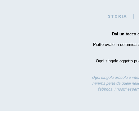
STORIA
Dai un tocco d
Piatto ovale in ceramica d
Ogni singolo oggetto può
Ogni singolo articolo è int
minima parte da quelli nelle
fabbrica. I nostri esper