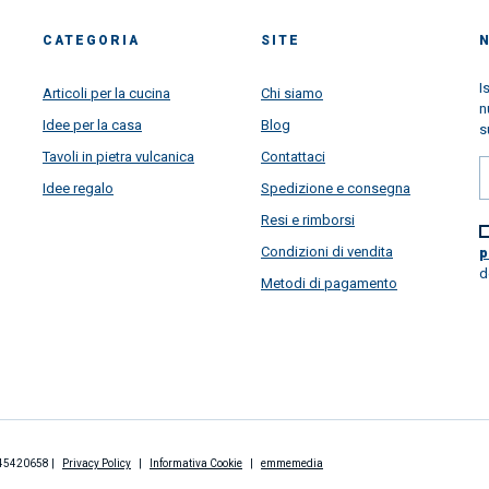
CATEGORIA
SITE
I
Articoli per la cucina
Chi siamo
n
Idee per la casa
Blog
s
Tavoli in pietra vulcanica
Contattaci
Idee regalo
Spedizione e consegna
Resi e rimborsi
Condizioni di vendita
p
d
Metodi di pagamento
2845420658 |
Privacy Policy
|
Informativa Cookie
|
emmemedia