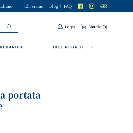
taliano
Chi siamo
Blog
FAQ
Login
Carrello
0
VULCANICA
IDEE REGALO
da portata
e