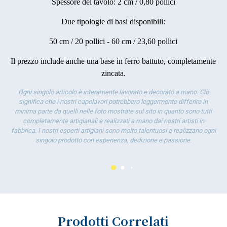
Spessore del tavolo: 2 cm / 0,80 pollici
Due tipologie di basi disponibili:
50 cm / 20 pollici - 60 cm / 23,60 pollici
Il prezzo include anche una base in ferro battuto, completamente
zincata.
Ogni singolo articolo è interamente lavorato e decorato a mano. Ciò
significa che i nostri capolavori potrebbero leggermente differire in
minima parte da quelli nelle foto mostrate sul sito in quanto sono tutti
completamente artigianali e realizzati a mano dai nostri artisti in
fabbrica. I nostri esperti artigiani sono molto talentuosi e realizzano ogni
singolo prodotto con esperienza, dedizione e passione.
Prodotti Correlati