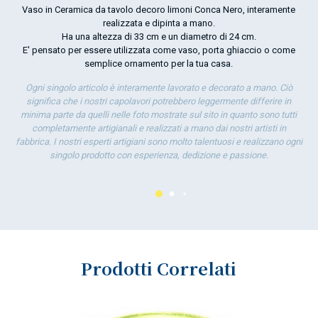
Vaso in Ceramica da tavolo decoro limoni Conca Nero, interamente
realizzata e dipinta a mano.
Ha una altezza di 33 cm e un diametro di 24 cm.
Co
E' pensato per essere utilizzata come vaso, porta ghiaccio o come
Cr
semplice ornamento per la tua casa.
pe
dal
Ogni singolo articolo è interamente lavorato e decorato a mano. Ciò
rim
significa che i nostri capolavori potrebbero leggermente differire in
con
minima parte da quelli nelle foto mostrate sul sito in quanto sono tutti
pia
completamente artigianali e realizzati a mano dai nostri artisti in
ogn
fabbrica. I nostri esperti artigiani sono molto talentuosi e realizzano ogni
singolo prodotto con esperienza, dedizione e passione.
Prodotti Correlati