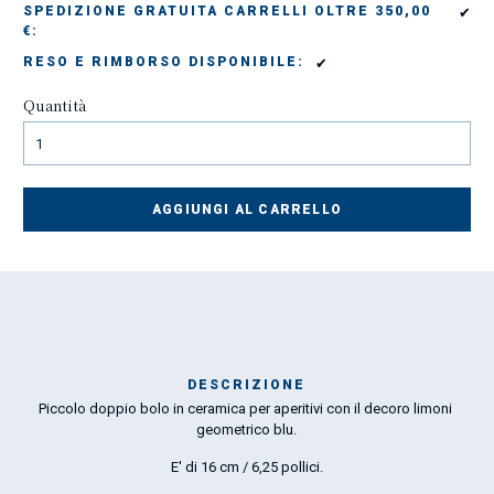
✔
SPEDIZIONE GRATUITA CARRELLI OLTRE 350,00
€:
✔
RESO E RIMBORSO DISPONIBILE:
Quantità
AGGIUNGI AL CARRELLO
DESCRIZIONE
Piccolo doppio bolo in ceramica per aperitivi con il decoro limoni
Mar
geometrico blu.
1
E' di 16 cm / 6,25 pollici.
O