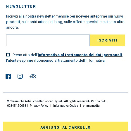
NEWSLETTER
Iscriviti alla nostra newsletter mensile per ricevere anteprime sui nuovi
prodotti, sui nostri articoli di blog, sulle offerte speciali e su tanto altro
ancora.
Preso atto dell'
informativa al trattamento dei dati personali
,
l'utente esprime il consenso al trattamento dell'informativa
© Ceramiche Artistiche-Bar Piccadilly srl - All rights reserved - Partita IVA:
02845420658 |
Privacy Policy
|
Informativa Cookie
|
emmemedia
AGGIUNGI AL CARRELLO