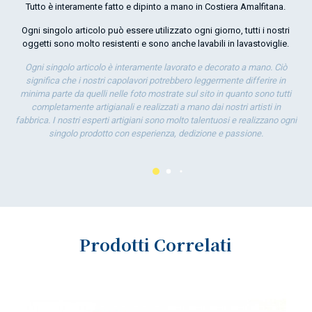
Tutto è interamente fatto e dipinto a mano in Costiera Amalfitana.
por
Ogni singolo articolo può essere utilizzato ogni giorno, tutti i nostri
la 
oggetti sono molto resistenti e sono anche lavabili in lavastoviglie.
Ogni singolo articolo è interamente lavorato e decorato a mano. Ciò
significa che i nostri capolavori potrebbero leggermente differire in
minima parte da quelli nelle foto mostrate sul sito in quanto sono tutti
completamente artigianali e realizzati a mano dai nostri artisti in
fabbrica. I nostri esperti artigiani sono molto talentuosi e realizzano ogni
singolo prodotto con esperienza, dedizione e passione.
Prodotti Correlati