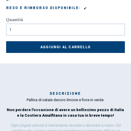
✔
RESO E RIMBORSO DISPONIBILE:
Quantità
AGGIUNGI AL CARRELLO
DESCRIZIONE
Pallina di natale decoro limone e fiore in verde.
Mar
1
Non perdere l'occasione di avere un bellissimo pezzo di Italia
e la Costiera Amalfitana in casa tua in breve tempo!
O
Ogni singolo articolo è interamente lavorato e decorato a mano. Ciò
significa che i nostri capolavori potrebbero leggermente differire in