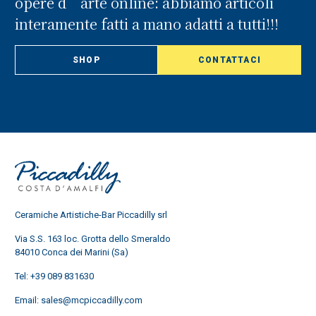
opere d’arte online: abbiamo articoli
interamente fatti a mano adatti a tutti!!!
SHOP
CONTATTACI
Ceramiche Artistiche-Bar Piccadilly srl
Via S.S. 163 loc. Grotta dello Smeraldo
84010 Conca dei Marini (Sa)
Tel:
+39 089 831630
Email:
sales@mcpiccadilly.com