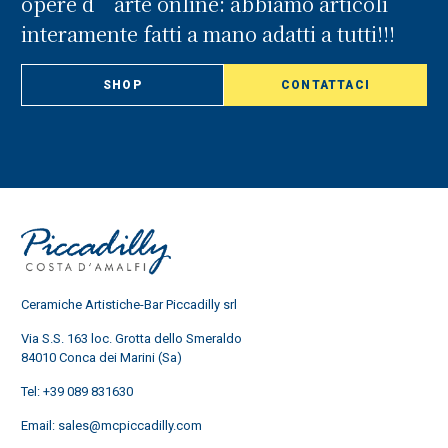
opere d’arte online: abbiamo articoli
interamente fatti a mano adatti a tutti!!!
SHOP
CONTATTACI
Ceramiche Artistiche-Bar Piccadilly srl
Via S.S. 163 loc. Grotta dello Smeraldo
84010 Conca dei Marini (Sa)
Tel:
+39 089 831630
Email:
sales@mcpiccadilly.com