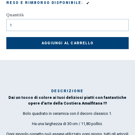
✔
RESO E RIMBORSO DISPONIBILE:
Quantità
AGGIUNGI AL CARRELLO
DESCRIZIONE
Dai un tocco di colore ai tuoi deliziosi piatti con fantastiche
Mar
opere d'arte della Costiera Amalfitana !!!
1
Bolo quadrato in ceramica con il decoro classico 1.
O
Ha una larghezza di 30 cm / 11,80 pollici.
por
Ogni singolo oggetto può essere utilizzato ogni giorno, tutti gli articoli