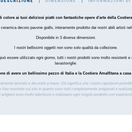
DESCRIZIONE
DIMENSIONE
INFORMAZIONI DI
i colore ai tuoi deliziosi piatti con fantastiche opere d'arte della Costiera
 ceramica decoro pavone giallo, interamente prodotto dai nostri abili artisti nel
Disponibile in 3 diverse dimensioni.
I nostri bellissimi oggetti non sono solo qualità da collezione.
può essere utilizzato ogni giorno, tutti i nostri prodotti sono molto resistenti e
lavastoviglie.
ne di avere un bellissimo pezzo di Italia e la Costiera Amalfitana a casa 
eramente lavorato e decorato a mano. Ciò significa che i nostri capolavori potrebb
 foto mostrate sul sito in quanto sono tutti completamente artigianali e realizzati
ti artigiani sono molto talentuosi e realizzano ogni singolo prodotto con esperien