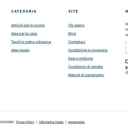
CATEGORIA
SITE
I
Articoli per la cucina
Chi siamo
n
Idee per la casa
Blog
s
Tavoli in pietra vulcanica
Contattaci
Idee regalo
Spedizione e consegna
Resi e rimborsi
Condizioni di vendita
p
d
Metodi di pagamento
2845420658 |
Privacy Policy
|
Informativa Cookie
|
emmemedia