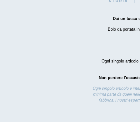
STORIA
Dai un tocco d
Bolo da portata in
Ogni singolo articolo 
Non perdere l'occasio
Ogni singolo articolo è int
minima parte da quelli nelle
fabbrica. I nostri esper